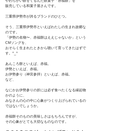
やわらかい餅をくるんだ餅菓子「赤福餅」を
販売している和菓子屋さんです。
三重県伊勢市が誇るブランドのひとつ。
そう、三重県伊勢市といえばわたしの生まれ故郷な
のです。
「伊勢の名物〜、赤福餅はええじゃないか」という
CMソングを、
おそらく生まれたときから聴いて育ってきたはずで
す。^_^
あんころ餅といえば、赤福。
伊勢といえば、赤福。
お伊勢参り（神宮参拝）といえば、赤福。
など、
なにかお伊勢参りの折には必ず食べたくなる縁起物
かのように、
みなさんの心の中に心象がつくり上げられているの
ではないでしょうか。
赤福餅そのものの美味しさはもちろんですが、
その心象がとても大切なものなのです。