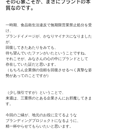
その心象こそが、まさにブランドの本
質なのです。
一時期、食品衛生法違反で無期限営業禁止処分を受
け、
ブランドイメージが、かなりマイナスになりました
が、
回復してきたあたりをみても、
待ち望んでいたファンがいたということですね。
それこそが、みなさんの心の中にブランドとして
存在していた証だと思います。
（もちろん企業側の信頼を回復させるべく真摯な姿
勢があってのことですが）
（少し強引ですが）ということで、
来週は、三重県のとある企業さんにお邪魔してきま
す。
今回のご縁が、地元のお役に立てるような
ブランディングプロジェクトになるように、
精一杯やらせてもらいたいと思います。