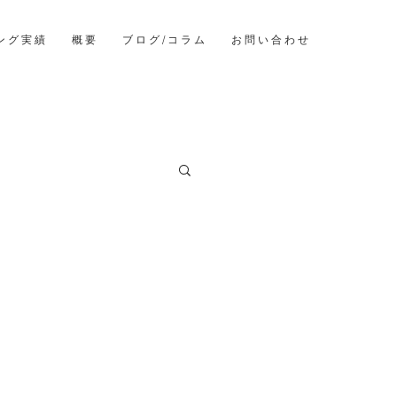
ン グ 実 績
概 要
ブ ロ グ / コ ラ ム
お 問 い 合 わ せ