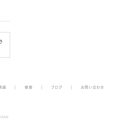
さ
業リブランディング始動｜
roject_Vol.01
実績
｜
概要
｜
ブ
ロ
グ
｜
お問
い
合
わせ
OSAN