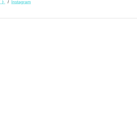
イト
  /  
Instagram