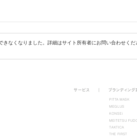
できなくなりました。詳細はサイト所有者にお問い合わせくだ
世界一かんたんな売れるコン
企
S p
セプトの見つけ方
サ
ー
ビ
ス
｜
ブ
ラ
ンデ
ィ
ン
グ
PITTA MASK
MEGLUS
KONS
E
i
MEITETSU FUD
T
AKTICA
THE FIRST