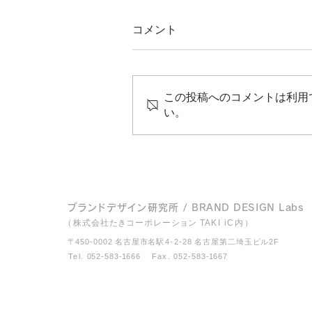
コメント
この投稿へのコメントは利用
い。
ブランディングとは｜ブラン
ディングの進め方
ブ
ラ
ン
ド
デ
ザ
イ
ン研究
所
/
BRAN
D
DESIG
N
La
b
s
（
株式会社
た
き
コーポ
レ
ー
ショ
ン
TAKI iC
内
）
〒
450-0002
名
古屋市名
駅
4
-2-
28 名古屋第二埼玉
ビ
ル2F
Tel.
052-58
3
-1
666
Fax.
052-58
3
-1
667